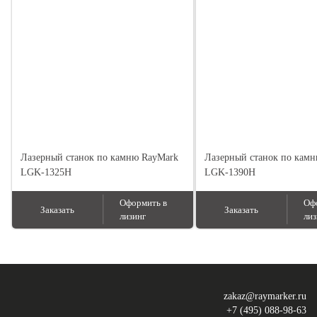
Лазерный станок по камню RayMark
Лазерный станок по кам
LGK-1325H
LGK-1390H
Оформить в
Оф
Заказать
Заказать
лизинг
лиз
zakaz@raymarker.ru
+7 (495) 088-98-63