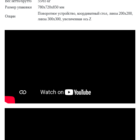
Вес нетто/брутто
55/65 кг
Размер упаковки
780х720х850 мм
Поворотное устройство, координатный стол, линза 200х200,
Опции
линза 300х300, увеличенная ось Z