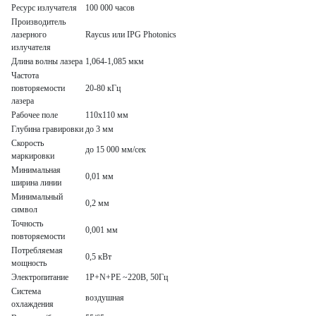
Ресурс излучателя
100 000 часов
Производитель
лазерного
Raycus или IPG Photonics
излучателя
Длина волны лазера
1,064-1,085 мкм
Частота
повторяемости
20-80 кГц
лазера
Рабочее поле
110x110 мм
Глубина гравировки
до 3 мм
Скорость
до 15 000 мм/сек
маркировки
Минимальная
0,01 мм
ширина линии
Минимальный
0,2 мм
символ
Точность
0,001 мм
повторяемости
Потребляемая
0,5 кВт
мощность
Электропитание
1P+N+PE ~220В, 50Гц
Система
воздушная
охлаждения