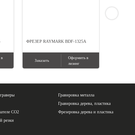
B
ФРЕЗЕР RAYMARK BDF-1325A
 в
Оформить в
Заказать
лизинг
граверы
Гравировка металла
Гравировка дерева, пластика
чателе СО2
Фрезеровка дерева и пластика
й резки