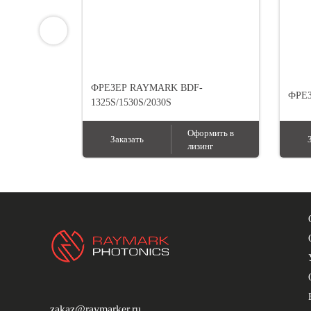
ФРЕЗЕР RAYMARK BDF-
ФРЕЗ
1325S/1530S/2030S
Оформить в
Заказать
лизинг
zakaz@raymarker.ru