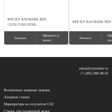
ФРЕЗЕР RAYMARK BDF-
ФРЕЗЕР RAYMARK BDF-
1325S/1530S/2030S
Оформить в
Оф
Заказать
Заказать
лизинг
лиз
zakaz@raymarker.ru
+7 (495) 088-98-63
Волоконные лазерные граверы
Лазерные станки
Маркираторы на излучателе СО2
Станки для плазменной резки