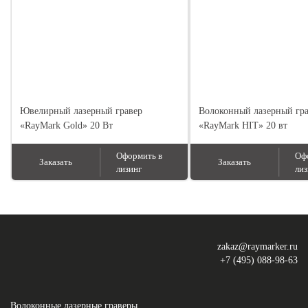
Ювелирный лазерный гравер
Волоконный лазерный гр
«RayMark Gold» 20 Вт
«RayMark HIT» 20 вт
Оформить в
Оф
Заказать
Заказать
лизинг
лиз
zakaz@raymarker.ru
+7 (495) 088-98-63
Волоконные лазерные граверы