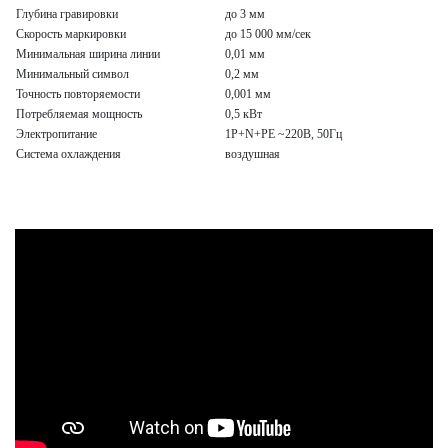
Глубина гравировки
до 3 мм
Скорость маркировки
до 15 000 мм/сек
Минимальная ширина линии
0,01 мм
Минимальный символ
0,2 мм
Точность повторяемости
0,001 мм
Потребляемая мощность
0,5 кВт
Электропитание
1P+N+PE ~220В, 50Гц
Система охлаждения
воздушная